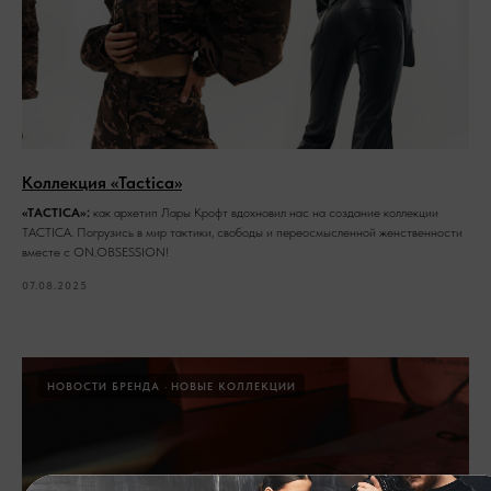
Коллекция «Tactica»
«TACTICA»:
как архетип Лары Крофт вдохновил нас на создание коллекции
TACTICA. Погрузись в мир тактики, свободы и переосмысленной женственности
вместе с ON.OBSESSION!
07.08.2025
НОВОСТИ БРЕНДА
НОВЫЕ КОЛЛЕКЦИИ