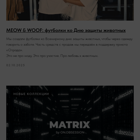
MEOW & WOOF: футболки ко Дню защиты животных
Мы создали футболки ко Всемирному дню защиты животных, чтобы через одежду
говорить о заботе. Часть средств с продаж мы передаём в поддержку приюта
«Отрада».
Это не про моду. Это про участие. Про любовь к животным.
02.10.2025
НОВЫЕ КОЛЛЕКЦИИ