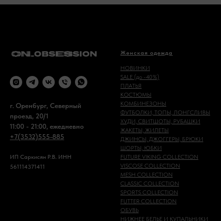
Женская одежда
НОВИНКИ
SALE (до -40%)
ПЛАТЬЯ
КОСТЮМЫ
КОМБИНЕЗОНЫ
г. Оренбург, Северный
ФУТБОЛКИ, ТОПЫ, ЛОНГСЛИВЫ
проезд, 20/1
ХУДИ, СВИТШОТЫ, РУБАШКИ
11:00 - 21:00, ежедневно
ЖАКЕТЫ, ЖИЛЕТЫ
+7(3532)555-885
ДЖИНСЫ, ДЖОГГЕРЫ, БРЮКИ
ШОРТЫ, ЮБКИ
FUTURE VIKING COLLECTION
ИП Саркисян Р.В. ИНН
VISCOSE COLLECTION
561114371411
MESH COLLECTION
CLASSIC COLLECTION
SPORTS COLLECTION
FUTTER COLLECTION
ОБУВЬ
НИЖНЕЕ БЕЛЬЕ И КУПАЛЬНИКИ