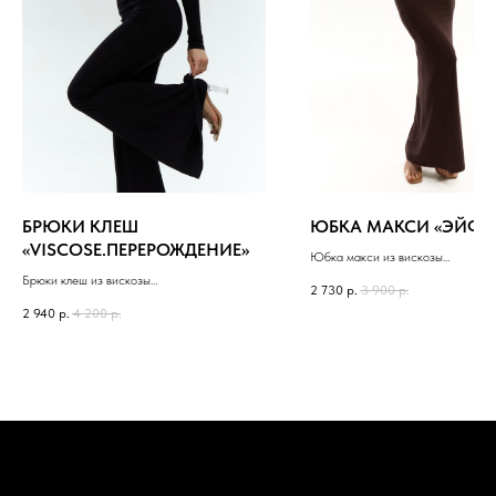
БРЮКИ КЛЕШ
ЮБКА МАКСИ «ЭЙФО
«VISCOSE.ПЕРЕРОЖДЕНИЕ»
Юбка макси из вискозы
Цвет: Шоколадный, Черный
Брюки клеш из вискозы
2 730
р.
3 900
р.
Цвет: черный, серый, шоколад
2 940
р.
4 200
р.