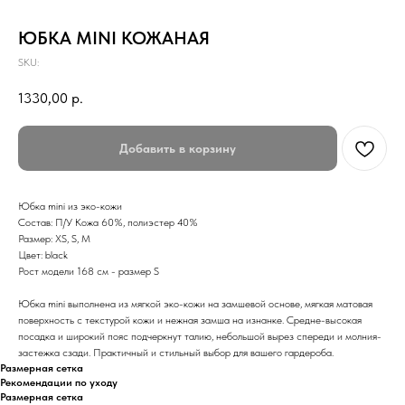
ЮБКА MINI КОЖАНАЯ
SKU:
1330,00
р.
Добавить в корзину
Юбка mini из эко-кожи
Состав: П/У Кожа 60%, полиэстер 40%
Размер: XS, S, M
Цвет: black
Рост модели 168 см - размер S
Юбка mini выполнена из мягкой эко-кожи на замшевой основе, мягкая матовая
поверхность с текстурой кожи и нежная замша на изнанке. Средне-высокая
посадка и широкий пояс подчеркнут талию, небольшой вырез спереди и молния-
застежка сзади. Практичный и стильный выбор для вашего гардероба.
Размерная сетка
Рекомендации по уходу
Размерная сетка