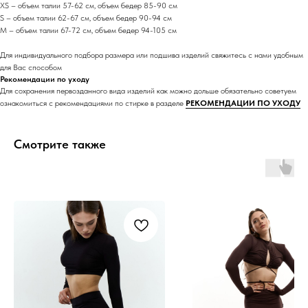
XS – объем талии 57-62 см, объем бедер 85-90 см
S – объем талии 62-67 см, объем бедер 90-94 см
M – объем талии 67-72 см, объем бедер 94-105 см
Для индивидуального подбора размера или подшива изделий свяжитесь с нами удобным
для Вас способом
Рекомендации по уходу
Для сохранения первозданного вида изделий как можно дольше обязательно советуем
ознакомиться с рекомендациями по стирке в разделе
РЕКОМЕНДАЦИИ ПО УХОДУ
Смотрите также