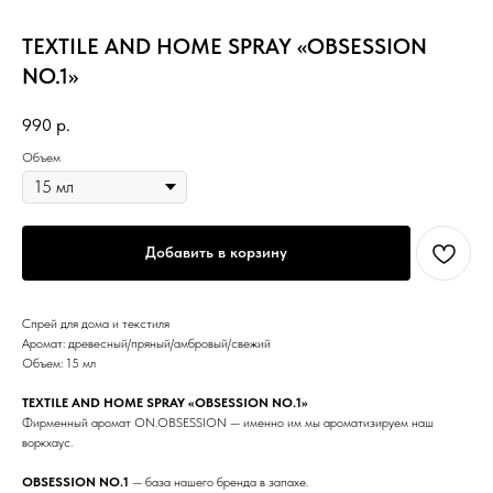
TEXTILE AND HOME SPRAY «OBSESSION
NO.1»
990
р.
Объем
Добавить в корзину
Спрей для дома и текстиля
Аромат: древесный/пряный/амбровый/свежий
Объем: 15 мл
TEXTILE AND HOME SPRAY «OBSESSION NO.1»
Фирменный аромат ON.OBSESSION — именно им мы ароматизируем наш
воркхаус.
OBSESSION NO.1
— база нашего бренда в запахе.