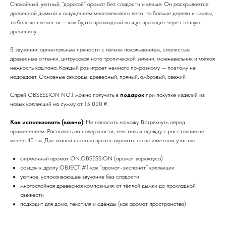
Спокойный, уютный, “дорогой” аромат без сладости и клише. Он раскрывается
древесной дымкой и ощущением многовекового леса: то больше дерева и смолы,
то больше свежести — как будто прохладный воздух проходит через тёплую
древесину.
В звучании: ориентальные пряности с лёгким покалыванием, смолистые
древесные оттенки, цитрусовая нота тропической зелени, можжевельник и мягкая
нежность каштана. Каждый раз играет немного по-разному — поэтому не
надоедает. Основные аккорды: древесный, пряный, амбровый, свежий
Спрей OBSESSION NO.1 можно получить в
подарок
при покупке изделий из
новых коллекций на сумму от 15 000 ₽.
Как использовать (важно)
: Не наносить на кожу. Встряхнуть перед
применением. Распылять на поверхности, текстиль и одежду с расстояния не
менее 40 см. Для тканей сначала протестировать на незаметном участке.
фирменный аромат ON.OBSESSION (аромат воркхауса)
создан к дропу OBJECT #1 как “аромат-экспонат” коллекции
уютное, успокаивающее звучание без сладости
многослойная древесная композиция: от тёплой дымки до прохладной
свежести
подходит для дома, текстиля и одежды (как аромат пространства)